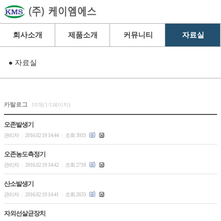
회사소개
제품소개
커뮤니티
자료실
● 자료실
카탈로그
10개(1/1페이지)
오존발생기
관리자
2016.02.19 14:44
조회 3933
|
|
오존농도측정기
관리자
2016.02.19 14:42
조회 2718
|
|
산소발생기
관리자
2016.02.19 14:41
조회 2633
|
|
자외선살균장치