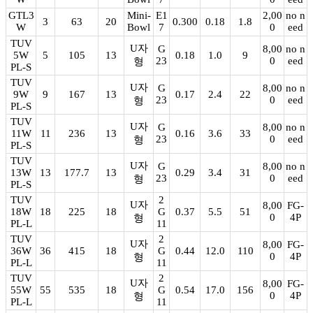
GTL3
Mini-
E1
2,00
no n
3
63
20
0.300
0.18
1.8
W
Bowl
7
0
eed
TUV
U자
G
8,00
no n
5W
5
105
13
0.18
1.0
9
23
0
eed
형
PL-S
TUV
U자
G
8,00
no n
9W
9
167
13
0.17
2.4
22
23
0
eed
형
PL-S
TUV
U자
G
8,00
no n
11W
11
236
13
0.16
3.6
33
23
0
eed
형
PL-S
TUV
U자
G
8,00
no n
13W
13
177.7
13
0.29
3.4
31
23
0
eed
형
PL-S
TUV
2
U자
8,00
FG-
18W
18
225
18
G
0.37
5.5
51
0
4P
형
PL-L
11
TUV
2
U자
8,00
FG-
36W
36
415
18
G
0.44
12.0
110
0
4P
형
PL-L
11
TUV
2
U자
8,00
FG-
55W
55
535
18
G
0.54
17.0
156
0
4P
형
PL-L
11