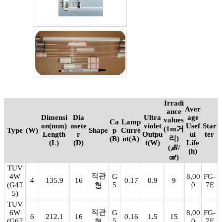
Irradi
Aver
ance
Dimensi
Dia
Ultra
age
values
Ca
Lamp
on(mm)
mete
violet
Usef
Star
(1m거
Type
(W)
Shape
p
Curre
Length
r
Outpu
ul
ter
리)
(B)
nt(A)
(L)
(D)
t(W)
Life
(㎼/
(h)
㎠)
TUV
직관
4W
G
8,00
FG-
4
135.9
16
0.17
0.9
9
(G4T
5
0
7E
형
5)
TUV
직관
6W
G
8,00
FG-
6
212.1
16
0.16
1.5
15
(G6T
5
0
7E
형