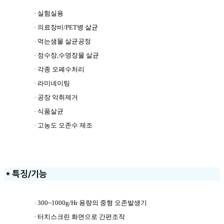
· 실험실용
· 의료장비/PET병 살균
· 먹는샘물 살균공정
· 정수장,수영장물 살균
· 각종 오폐수처리
· 라미네이팅
· 공장 악취제거
· 식품살균
· 고농도 오존수 제조
＊특징/기능
· 300~1000g/Hr 용량의 중형 오존발생기
· 터치스크린 화면으로 간편조작