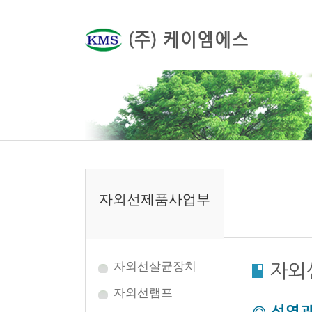
자외선제품사업부
자외선살균장치
자외
자외선램프