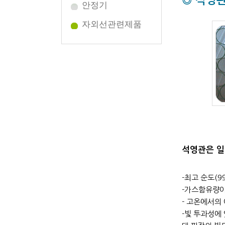
◎ 석영관(
안정기
자외선관련제품
석영관은 일
-최고 순도(9
-가스함유량이
- 고온에서의 
-빛 투과성에