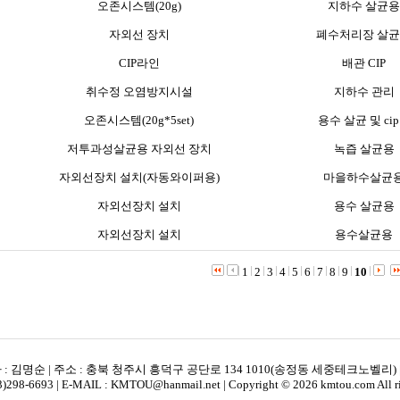
오존시스템(20g)
지하수 살균용
자외선 장치
폐수처리장 살
CIP라인
배관 CIP
취수정 오염방지시설
지하수 관리
오존시스템(20g*5set)
용수 살균 및 ci
저투과성살균용 자외선 장치
녹즙 살균용
자외선장치 설치(자동와이퍼용)
마을하수살균
자외선장치 설치
용수 살균용
자외선장치 설치
용수살균용
1
2
3
4
5
6
7
8
9
10
: 김명순 | 주소 : 충북 청주시 흥덕구 공단로 134 1010(송정동 세중테크노벨리) | 
43)298-6693 | E-MAIL : KMTOU@hanmail.net | Copyright © 2026 kmtou.com All rig