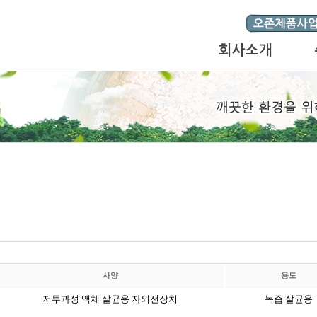
회사소개
사양
용도
저투과성 액체 살균용 자외선장치
녹즙 살균용