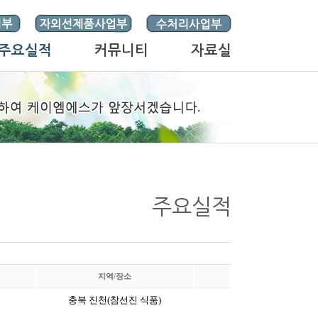
주요실적
커뮤니티
자료실
주요실적
지역/장소
충북 진천(참선진 식품)