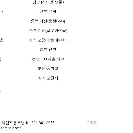
경남 (하이엠 샘물)
균용
경북 문경
충북 괴산(동원F&B)
충북 괴산(풀무원샘물)
p용
경기 포천(작은예수회)
충북 진천
용
전남 000 마을 하수
부산 00학교
경기 포천시
사업자등록번호 : 301-86-18955
관리자
hts reserved.