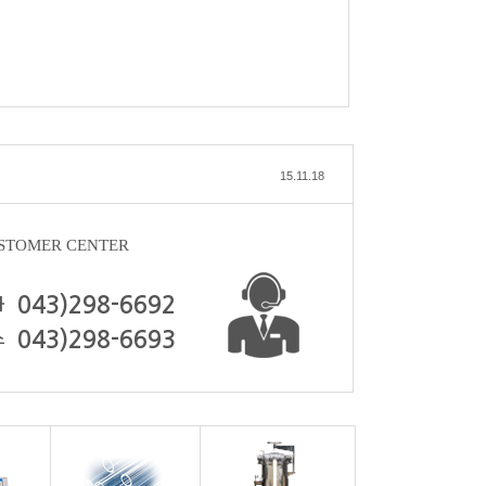
15.11.18
STOMER CENTER
043)298-6692
화
043)298-6693
스