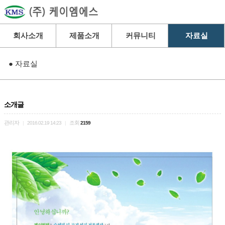
회사소개
제품소개
커뮤니티
자료실
● 자료실
소개글
관리자
조회
|
2016.02.19 14:23
|
2159