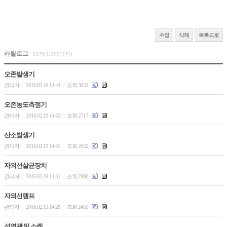
수정
삭제
목록으로
카탈로그
10개(1/1페이지)
오존발생기
관리자
2016.02.19 14:44
조회 3932
|
|
오존농도측정기
관리자
2016.02.19 14:42
조회 2717
|
|
산소발생기
관리자
2016.02.19 14:41
조회 2632
|
|
자외선살균장치
관리자
2016.02.19 14:31
조회 2900
|
|
자외선램프
관리자
2016.02.19 14:28
조회 2459
|
|
석영관 및 소켓