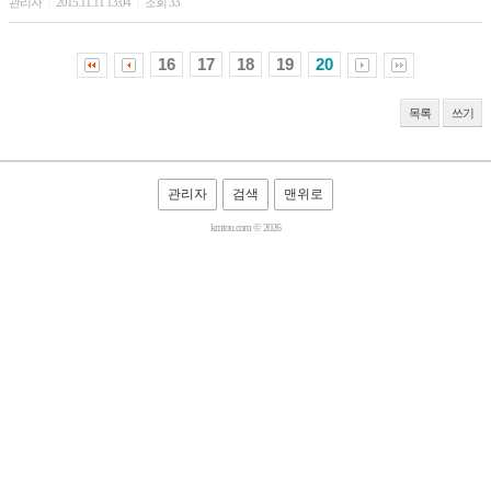
관리자
2015.11.11 13:04
조회 33
|
|
16
17
18
19
20
목록
쓰기
관리자
검색
맨위로
kmtou.com © 2026