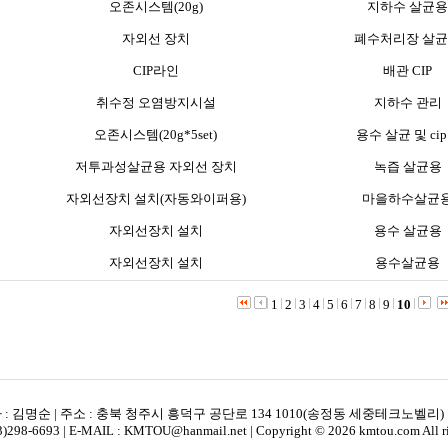
오존시스템(20g)
지하수 살균용
자외선 장치
폐수처리장 살
CIP라인
배관 CIP
취수정 오염방지시설
지하수 관리
오존시스템(20g*5set)
용수 살균 및 ci
저투과성살균용 자외선 장치
녹즙 살균용
자외선장치 설치(자동와이퍼용)
마을하수살균
자외선장치 설치
용수 살균용
자외선장치 설치
용수살균용
1
2
3
4
5
6
7
8
9
10
: 김명순 | 주소 : 충북 청주시 흥덕구 공단로 134 1010(송정동 세중테크노벨리) | 
43)298-6693 | E-MAIL : KMTOU@hanmail.net | Copyright © 2026 kmtou.com All rig