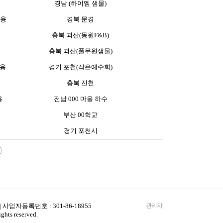
경남 (하이엠 샘물)
균용
경북 문경
충북 괴산(동원F&B)
충북 괴산(풀무원샘물)
p용
경기 포천(작은예수회)
충북 진천
용
전남 000 마을 하수
부산 00학교
경기 포천시
사업자등록번호 : 301-86-18955
관리자
hts reserved.