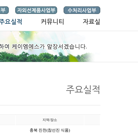
주요실적
커뮤니티
자료실
주요실적
지역/장소
충북 진천(참선진 식품)