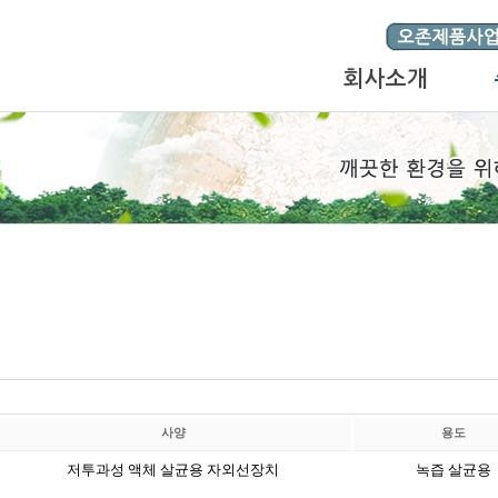
회사소개
사양
용도
저투과성 액체 살균용 자외선장치
녹즙 살균용