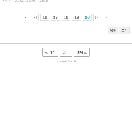
관리자
2015.11.11 13:04
조회 33
|
|
16
17
18
19
20
목록
쓰기
관리자
검색
맨위로
kmtou.com © 2026