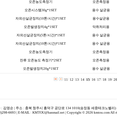
오존농도측정기
오존측정용
오존시스템30g*1SET
용수 살균용
자외선살균장치(10톤/시간)*1SET
용수살균용
오존발생장치4g*1SET
악취처리용
자외선살균장치(5톤/시간)*1SET
용수 살균용
자외선살균장치(10톤/시간)*1SET
용수 살균용
오존농도측정기
오존측정용
잔류 오존농도 측정기*2SET
오존측정용
오존발생장치20g*1SET
용수 살균용
11
12
13
14
15
16
17
18
19
2
: 김명순 | 주소 : 충북 청주시 흥덕구 공단로 134 1010(송정동 세중테크노벨리) | 
43)298-6693 | E-MAIL : KMTOU@hanmail.net | Copyright © 2026 kmtou.com All rig