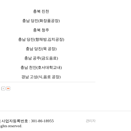
충북 진천
충남 당진(화장품공장)
충북 청주
충남 당진(향채방,김치공장)
충남 당진(묵 공장)
충남 공주(금도음료)
충남 천안(호서대학교내)
경남 고성(식,음료 공장)
0
사업자등록번호 : 301-86-18955
관리자
hts reserved.