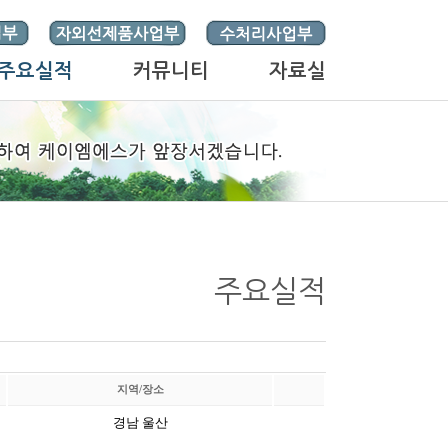
주요실적
커뮤니티
자료실
주요실적
지역/장소
경남 울산