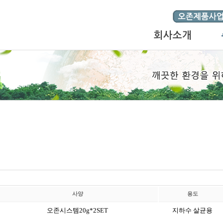
회사소개
사양
용도
오존시스템20g*2SET
지하수 살균용